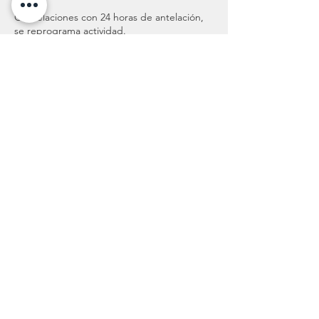
Cancelaciones con 24 horas de antelación,
se reprograma actividad.
Cancelaciones por parte del alumno con 5
minutos de antelación, el servicio se toma
como asistencia.
Datos de contacto
Rtno. 51 22, Coapa, Avante, Ciudad de
México, CDMX, México
+525517076657
contacto@cuencostibetanosmexico.com
Cuencos Tibetanos México