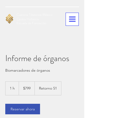
Cuencos Tibetanos México
Centro Holístico
Escuela de Formación
Informe de órganos
Biomarcadores de órganos
799
pesos
1 h
1
$799
Retorno 51
mexicanos
Reservar ahora