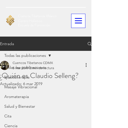
Cuencos Tibetanos México
Centro Holístico
Escuela de Formación
Entrada
Todas las publicaciones
Cuencos Tibetanos CDMX
Todas las publicaciones
5 mar 2019
2 min de lectura
¿Quién es Claudio Selleng?
Musicoterapia
Actualizado:
6 mar 2019
Masaje Vibracional
Aromaterapia
Salud y Bienestar
Cita
Ciencia